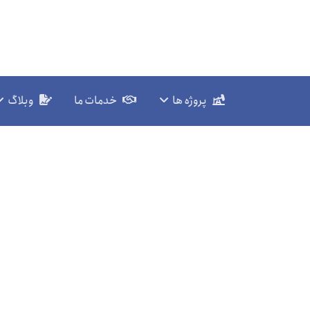
پروژه ها
خدمات ما
وبلاگ
فرایند بازیافت گوگرد
وژه ها
نرم افزار های آموزشی
حوزه پالایش گاز طبیعی
فرایند باز