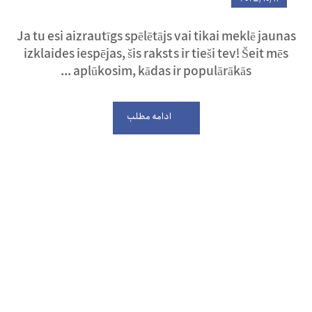
Ja tu esi aizrautīgs spēlētājs vai tikai meklē jaunas
izklaides iespējas, šis raksts ir tieši tev! Šeit mēs
aplūkosim, kādas ir populārākās ...
ادامه مطلب