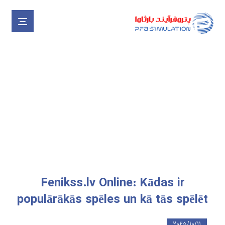
WPAPITEST
WPAPITEST
Fenikss.lv Online: Kādas ir
populārākās spēles un kā tās spēlēt
۲۰۲۵/۱۰/۱۱